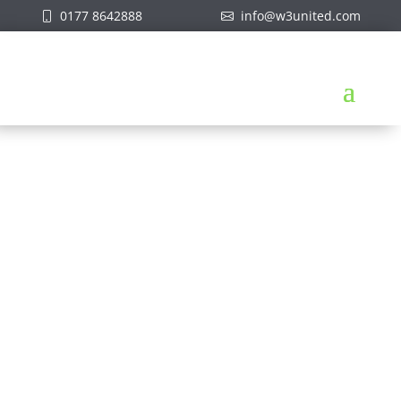
0177 8642888
info@w3united.com